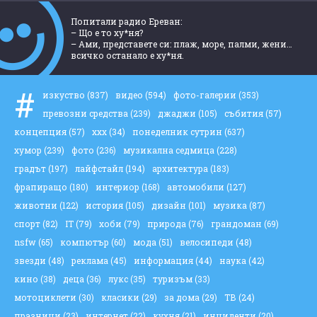
Попитали радио Ереван:
– Що е то ху*ня?
– Ами, представете си: плаж, море, палми, жени…
всичко останало е ху*ня.
#
изкуство
(837)
видео
(594)
фото-галерии
(353)
превозни средства
(239)
джаджи
(105)
събития
(57)
концепция
(57)
ххх
(34)
понеделник сутрин
(637)
хумор
(239)
фото
(236)
музикална седмица
(228)
градът
(197)
лайфстайл
(194)
архитектура
(183)
фрапиращо
(180)
интериор
(168)
автомобили
(127)
животни
(122)
история
(105)
дизайн
(101)
музика
(87)
спорт
(82)
IT
(79)
хоби
(79)
природа
(76)
грандоман
(69)
nsfw
(65)
компютър
(60)
мода
(51)
велосипеди
(48)
звезди
(48)
реклама
(45)
информация
(44)
наука
(42)
кино
(38)
деца
(36)
лукс
(35)
туризъм
(33)
мотоциклети
(30)
класики
(29)
за дома
(29)
ТВ
(24)
празници
(23)
интернет
(22)
кухня
(21)
инциденти
(20)