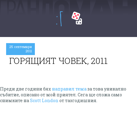
:Г
25 септември
2011
ГОРЯЩИЯТ ЧОВЕК, 2011
Преди две години бях
направил тема
за това уникално
събитие, описано от мой приятел. Сега ще сложа само
снимките на
Scott London
от тазгодишния.