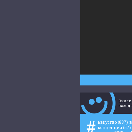
Видях 
находч
#
изкуство
(837)
концепция
(57)