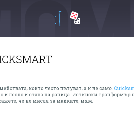
:Г
ICKSMART
мействата, които често пътуват, а и не само.
Quicksm
рзо и лесно и става на раница. Истински транформър
 кажете, че не мисля за майките, мхм.