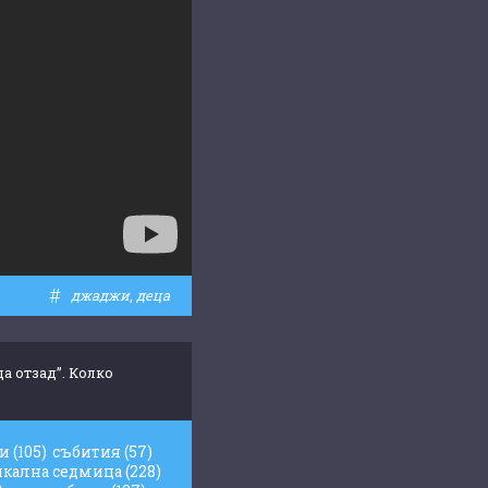
#
джаджи
,
деца
а отзад”. Колко
жи
(105)
събития
(57)
икална седмица
(228)