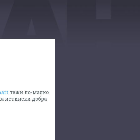
art
тежи по-малко
 на истински добра