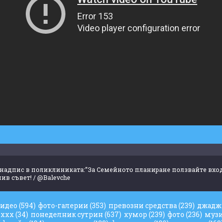
надпис в поликлиниката:”За Семейното планиране ползвайте вход
ив съвет! / @Balevche
видео
(594)
фото-галерии
(353)
превозни средства
(239)
джад
ххх
(34)
понеделник сутрин
(637)
хумор
(239)
фото
(236)
муз