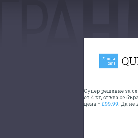
QU
21 юли
2011
Супер решение за се
от 4 кг, сгъва се бъ
цена –
£99.99
. Да не