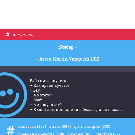
#
изкуство
,
iРибар
>
<
Aston Martin Vanquish 2012
Баба пита внучето:
– Как прави кучето?
– Бау!
– А котето?
– Мяу!
– Ами щурците?
– Кълна сеее, попадне ли в бедаа един от нааас…
#
изкуство
(837)
видео
(594)
фото-галерии
(353)
превозни средства
(239)
джаджи
(105)
събития
(57)