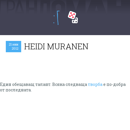
:Г
HEIDI MURANEN
21 юни
2012
Един обещаващ талант. Всяка следваща
творба
е по-добра
от последната.