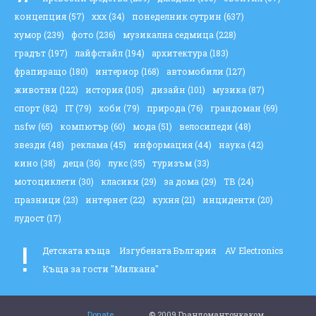
концепция
(57)
ххх
(34)
понеделник сутрин
(637)
хумор
(239)
фото
(236)
музикална седмица
(228)
градът
(197)
лайфстайл
(194)
архитектура
(183)
фрапиращо
(180)
интериор
(168)
автомобили
(127)
животни
(122)
история
(105)
дизайн
(101)
музика
(87)
спорт
(82)
IT
(79)
хоби
(79)
природа
(76)
грандоман
(69)
nsfw
(65)
компютър
(60)
мода
(51)
велосипеди
(48)
звезди
(48)
реклама
(45)
информация
(44)
наука
(42)
кино
(38)
деца
(36)
лукс
(35)
туризъм
(33)
мотоциклети
(30)
класики
(29)
за дома
(29)
ТВ
(24)
празници
(23)
интернет
(22)
кухня
(21)
инциденти
(20)
лудост
(17)
!
Детската къща
Изгубената България
AV Electronics
Къща за гости "Милкана"
Donate
© 2009 Грандоманточкаком