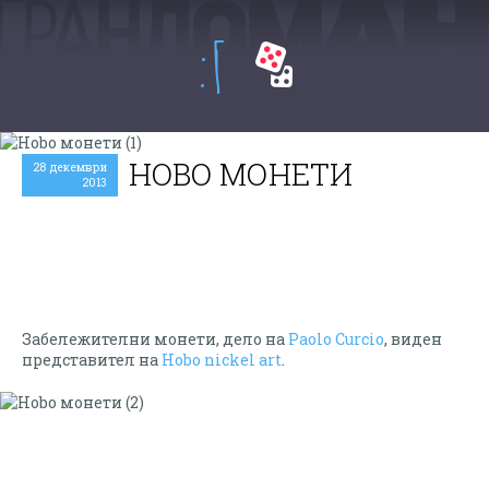
:Г
HOBO МОНЕТИ
28 декември
2013
Забележителни монети, дело на
Paolo Curcio
, виден
представител на
Hobo nickel art
.