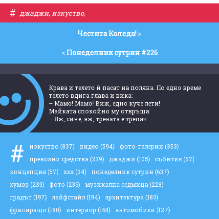
#
джаджи
,
изкуство
,
Честита Коледа!
>
<
Понеделник сутрин #226
Крава и телето й пасат на поляна. По едно време
телето вдига глава и вика:
– Мамо! Мамо! Виж, едно куче лети!
Майката спокойно му отвръща:
– Яж, сине, яж, тревата е трепач…
#
изкуство
(837)
видео
(594)
фото-галерии
(353)
превозни средства
(239)
джаджи
(105)
събития
(57)
концепция
(57)
ххх
(34)
понеделник сутрин
(637)
хумор
(239)
фото
(236)
музикална седмица
(228)
градът
(197)
лайфстайл
(194)
архитектура
(183)
фрапиращо
(180)
интериор
(168)
автомобили
(127)