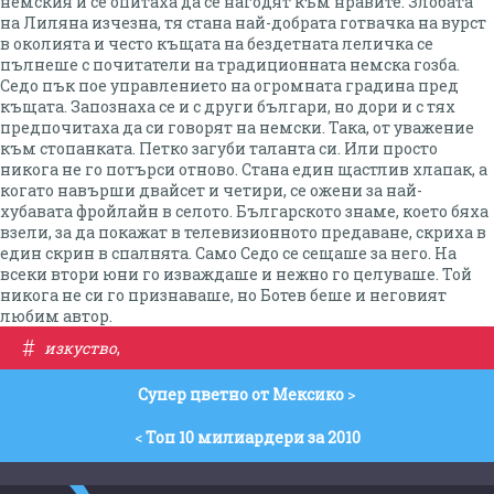
#
изкуство
,
Супер цветно от Мексико
>
<
Топ 10 милиардери за 2010