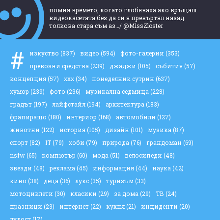
помня времето, когато глобяваха ако връщаш
видеокасетата без да си я превъртял назад.
толкова стара съм аз…/ @MissZloster
#
изкуство
(837)
видео
(594)
фото-галерии
(353)
превозни средства
(239)
джаджи
(105)
събития
(57)
концепция
(57)
ххх
(34)
понеделник сутрин
(637)
хумор
(239)
фото
(236)
музикална седмица
(228)
градът
(197)
лайфстайл
(194)
архитектура
(183)
фрапиращо
(180)
интериор
(168)
автомобили
(127)
животни
(122)
история
(105)
дизайн
(101)
музика
(87)
спорт
(82)
IT
(79)
хоби
(79)
природа
(76)
грандоман
(69)
nsfw
(65)
компютър
(60)
мода
(51)
велосипеди
(48)
звезди
(48)
реклама
(45)
информация
(44)
наука
(42)
кино
(38)
деца
(36)
лукс
(35)
туризъм
(33)
мотоциклети
(30)
класики
(29)
за дома
(29)
ТВ
(24)
празници
(23)
интернет
(22)
кухня
(21)
инциденти
(20)
лудост
(17)