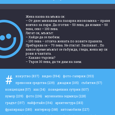
Жена казва на мъжа си:
– От днес минавам на пазарна икономика – правя
всичко за пари. Да сготвя – 50 лева, да измия – 50
лева, секс – 100 лева.
Лягат си, мъжът:
– Хайде да се любим.
– 100 лева – отсича жената по новите правила.
Пребърква се – 70 лева. Не стигат. Заспиват… По
някое време мъжът се събужда, гледа, жена му си
рови в чантата.
– Какаво търсиш?
– Търся 30 лева, да ти дам на заем.
#
изкуство
(837)
видео
(594)
фото-галерии
(353)
превозни средства
(239)
джаджи
(105)
събития
(57)
концепция
(57)
ххх
(34)
понеделник сутрин
(637)
хумор
(239)
фото
(236)
музикална седмица
(228)
градът
(197)
лайфстайл
(194)
архитектура
(183)
фрапиращо
(180)
интериор
(168)
автомобили
(127)