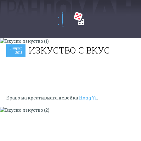
:Г
ИЗКУСТВО С ВКУС
8 април
2013
Браво на креативната девойка
Hong Yi
.