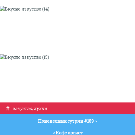
#
изкуство
,
кухня
Понеделник сутрин #189
>
<
Кафе артист