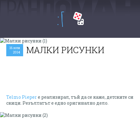
:Г
МАЛКИ РИСУНКИ
16 юли
2014
Telmo Pieper
е реализирал, тъй да се каже, детските си
скици. Резълтатът е едно оригинално дело.