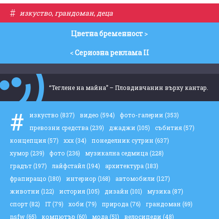
#
изкуство
,
грандоман
,
деца
Цветна бременност
>
<
Сериозна реклама II
“Теглене на майна” – Пловдивчанин върху кантар.
#
изкуство
(837)
видео
(594)
фото-галерии
(353)
превозни средства
(239)
джаджи
(105)
събития
(57)
концепция
(57)
ххх
(34)
понеделник сутрин
(637)
хумор
(239)
фото
(236)
музикална седмица
(228)
градът
(197)
лайфстайл
(194)
архитектура
(183)
фрапиращо
(180)
интериор
(168)
автомобили
(127)
животни
(122)
история
(105)
дизайн
(101)
музика
(87)
спорт
(82)
IT
(79)
хоби
(79)
природа
(76)
грандоман
(69)
nsfw
(65)
компютър
(60)
мода
(51)
велосипеди
(48)