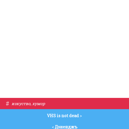
#
изкуство
,
хумор
VHS is not dead
>
<
Дзиенджъ