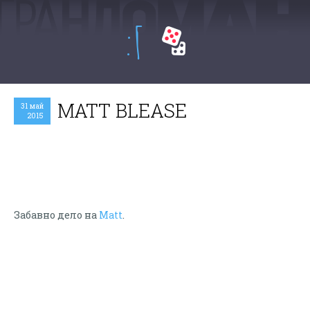
:Г
MATT BLEASE
31 май
2015
Забавно дело на
Matt
.