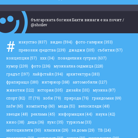
българската богиня Бахти винаги е на почит /
@shoilev
#
изкуство
(837)
видео
(594)
фото-галерии
(353)
превозни средства
(239)
джаджи
(105)
събития
(57)
концепция
(57)
ххх
(34)
понеделник сутрин
(637)
хумор
(239)
фото
(236)
музикална седмица
(228)
градът
(197)
лайфстайл
(194)
архитектура
(183)
фрапиращо
(180)
интериор
(168)
автомобили
(127)
животни
(122)
история
(105)
дизайн
(101)
музика
(87)
спорт
(82)
IT
(79)
хоби
(79)
природа
(76)
грандоман
(69)
nsfw
(65)
компютър
(60)
мода
(51)
велосипеди
(48)
звезди
(48)
реклама
(45)
информация
(44)
наука
(42)
кино
(38)
деца
(36)
лукс
(35)
туризъм
(33)
мотоциклети
(30)
класики
(29)
за дома
(29)
ТВ
(24)