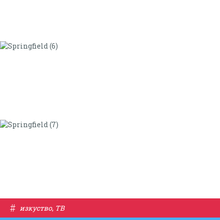
#
изкуство
,
ТВ