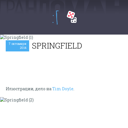
:Г
SPRINGFIELD
7 октомври
2014
Илюстрации, дело на
Tim Doyle
.