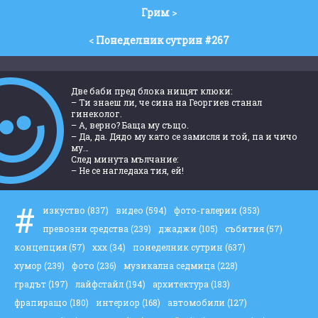
Грим
>
<
Понеделник сутрин #267
Две баби пред блока нищят клюки:
– Ти знаеш ли, че сина на Георгиев станал
гинеколог.
– А, верно? Баща му също.
– Да, да. Дядо му като се замисля и той, па и чичо
му…
След минута мълчание:
– Не се нагледаха тия, ей!
#
изкуство
(837)
видео
(594)
фото-галерии
(353)
превозни средства
(239)
джаджи
(105)
събития
(57)
концепция
(57)
ххх
(34)
понеделник сутрин
(637)
хумор
(239)
фото
(236)
музикална седмица
(228)
градът
(197)
лайфстайл
(194)
архитектура
(183)
фрапиращо
(180)
интериор
(168)
автомобили
(127)