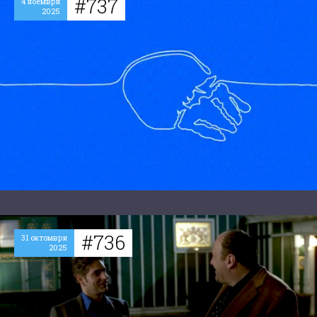
#737
4 ноември
2025
#736
31 октомври
2025