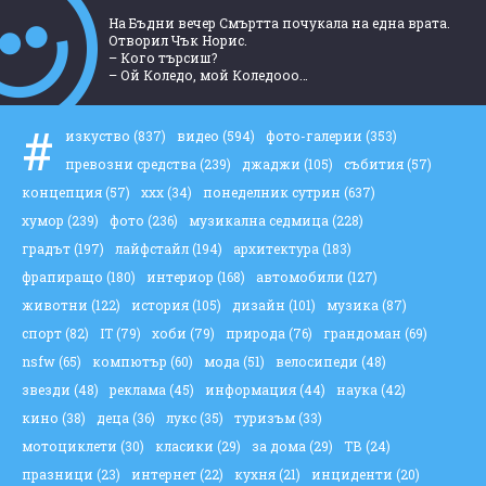
На Бъдни вечер Смъртта почукала на една врата.
Отворил Чък Норис.
– Кого търсиш?
– Ой Коледо, мой Коледооо…
#
изкуство
(837)
видео
(594)
фото-галерии
(353)
превозни средства
(239)
джаджи
(105)
събития
(57)
концепция
(57)
ххх
(34)
понеделник сутрин
(637)
хумор
(239)
фото
(236)
музикална седмица
(228)
градът
(197)
лайфстайл
(194)
архитектура
(183)
фрапиращо
(180)
интериор
(168)
автомобили
(127)
животни
(122)
история
(105)
дизайн
(101)
музика
(87)
спорт
(82)
IT
(79)
хоби
(79)
природа
(76)
грандоман
(69)
nsfw
(65)
компютър
(60)
мода
(51)
велосипеди
(48)
звезди
(48)
реклама
(45)
информация
(44)
наука
(42)
кино
(38)
деца
(36)
лукс
(35)
туризъм
(33)
мотоциклети
(30)
класики
(29)
за дома
(29)
ТВ
(24)
празници
(23)
интернет
(22)
кухня
(21)
инциденти
(20)