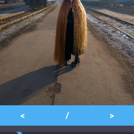
<
/
>