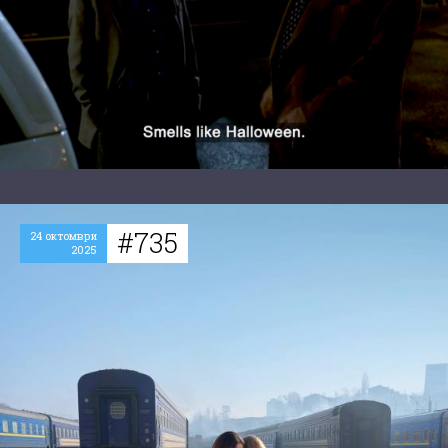
#735
24 октомври
2025