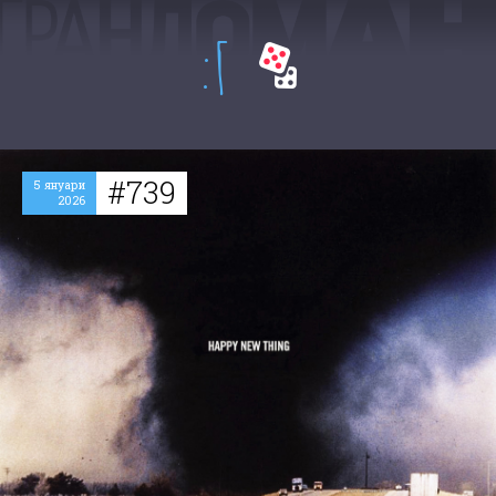
:Г
#739
5 януари
2026