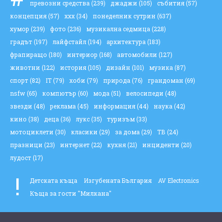
превозни средства
(239)
джаджи
(105)
събития
(57)
концепция
(57)
ххх
(34)
понеделник сутрин
(637)
хумор
(239)
фото
(236)
музикална седмица
(228)
градът
(197)
лайфстайл
(194)
архитектура
(183)
фрапиращо
(180)
интериор
(168)
автомобили
(127)
животни
(122)
история
(105)
дизайн
(101)
музика
(87)
спорт
(82)
IT
(79)
хоби
(79)
природа
(76)
грандоман
(69)
nsfw
(65)
компютър
(60)
мода
(51)
велосипеди
(48)
звезди
(48)
реклама
(45)
информация
(44)
наука
(42)
кино
(38)
деца
(36)
лукс
(35)
туризъм
(33)
мотоциклети
(30)
класики
(29)
за дома
(29)
ТВ
(24)
празници
(23)
интернет
(22)
кухня
(21)
инциденти
(20)
лудост
(17)
!
Детската къща
Изгубената България
AV Electronics
Къща за гости "Милкана"