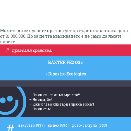
Можете да се пуснете през август на търг с началната цена
от $1,000,000. Но за целта изискването е не само да имате
парите.
#
превозни средства
,
BAXTER FE2 O3
>
<
Disastro Ecologico
– Пиян си, свиньо мръсна!!
– Не съм, бе!
– Кажи “демилитаризирана зона”!
– Пиян съм…
#
изкуство
(837)
видео
(594)
фото-галерии
(353)