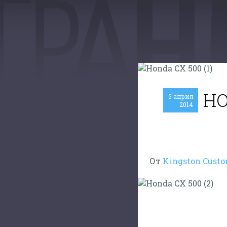
HO
5 април
2014
От
Kingston Cust