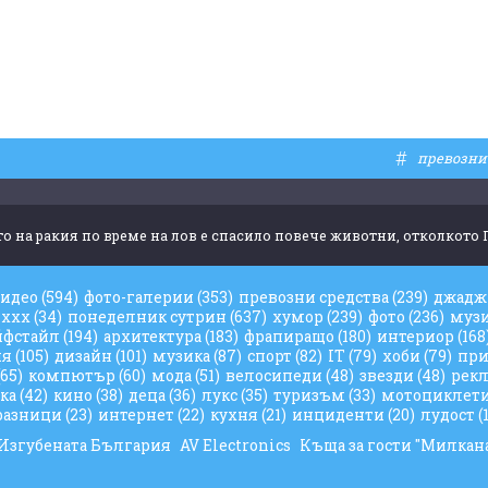
#
превозни
о на ракия по време на лов е спасило повече животни, отколкото
видео
(594)
фото-галерии
(353)
превозни средства
(239)
джад
ххх
(34)
понеделник сутрин
(637)
хумор
(239)
фото
(236)
муз
йфстайл
(194)
архитектура
(183)
фрапиращо
(180)
интериор
(168
ия
(105)
дизайн
(101)
музика
(87)
спорт
(82)
IT
(79)
хоби
(79)
при
(65)
компютър
(60)
мода
(51)
велосипеди
(48)
звезди
(48)
рек
ука
(42)
кино
(38)
деца
(36)
лукс
(35)
туризъм
(33)
мотоциклет
разници
(23)
интернет
(22)
кухня
(21)
инциденти
(20)
лудост
(
Изгубената България
AV Electronics
Къща за гости "Милкан