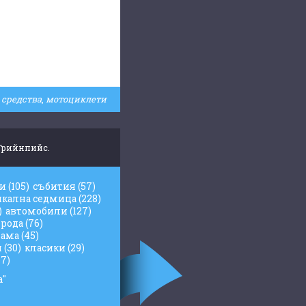
 средства
,
мотоциклети
 Грийнпийс.
жи
(105)
събития
(57)
икална седмица
(228)
)
автомобили
(127)
рода
(76)
лама
(45)
и
(30)
класики
(29)
17)
а"