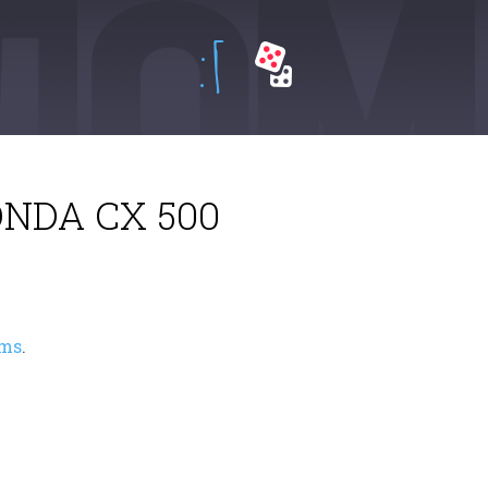
:Г
NDA CX 500
oms
.