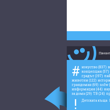
Пиенет
#
изкуство
(837)
концепция
(57)
градът
(197)
ла
животни
(122)
истор
грандоман
(69)
nsfw
информация
(44)
на
за дома
(29)
ТВ
(24)
п
!
Детската къща