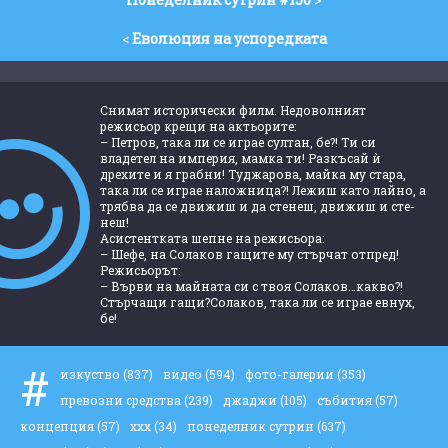
<
Еволюция на успоредката
Снимат исторически филм. Недоволният
режисьор крещи на актьорите:
– Петров, така ли се играе султан, бе?! Ти си
владетел на империя, мамка ти! Разкъсай ѝ
дрехите и я грабни! Туджарова, майка му стара,
така ли се играе наложница?! Лежиш като лайно, а
трябва да се движиш и да стенеш, движиш и сте-
неш!
Асистентката шепне на режисьора:
– Шефе, на Солаков гащите му стърчат отпред!
Режисьорът:
– Върви на майната си с твоя Солаков…какво?!
Стърчащи гащи?Солаков, така ли се играе евнух,
бе!
#
изкуство
(837)
видео
(594)
фото-галерии
(353)
превозни средства
(239)
джаджи
(105)
събития
(57)
концепция
(57)
ххх
(34)
понеделник сутрин
(637)