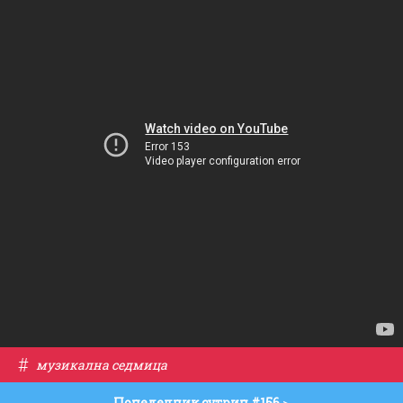
#
музикална седмица
Понеделник сутрин #156
>