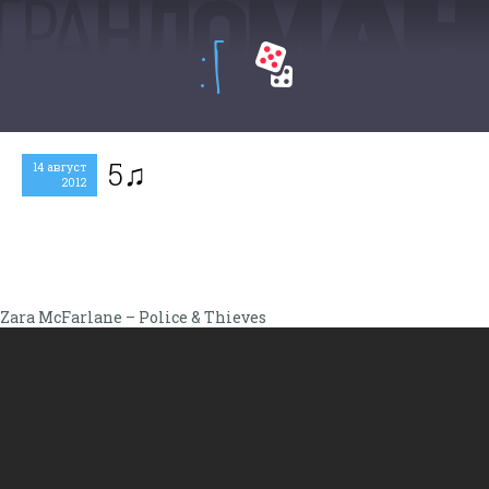
:Г
5♫
14 август
2012
Zara McFarlane – Police & Thieves