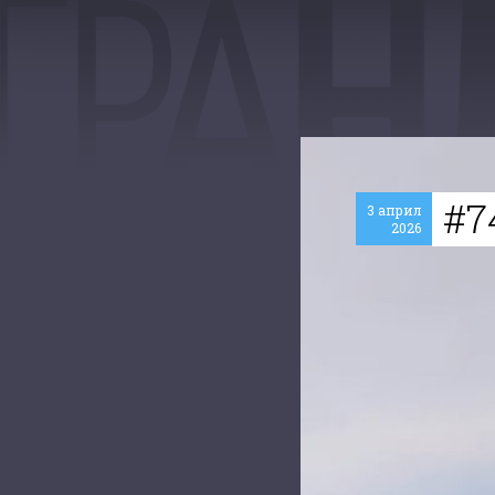
#7
3 април
2026