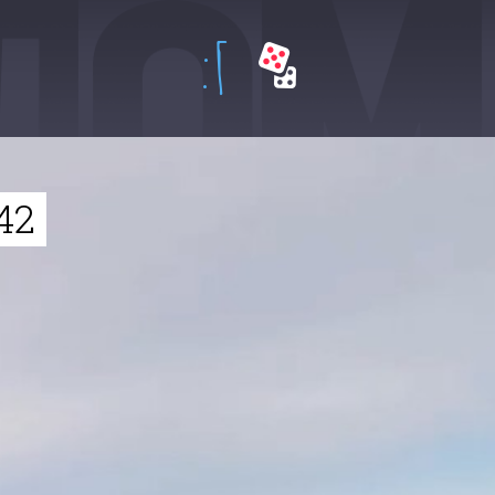
:Г
42