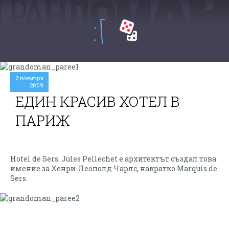
:Г
2 ноември
2009
ЕДИН КРАСИВ ХОТЕЛ В
ПАРИЖ
Hotel de Sers. Jules Pellechet е архитектът създал това
имение за Хенри-Леополд Чарлс, накратко Marquis de
Sers.