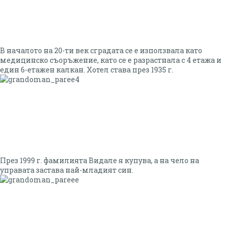
В началото на 20-ти век сградата се е използвала като
медицинско съоръжение, като се е разрастнала с 4 етажа и
един 6-етажен калкан. Хотел става през 1935 г.
През 1999 г. фамилията Видале я купува, а на чело на
управата застава най-младият син.