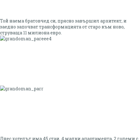
Той наема братовчед си, прясно завършил архитект, и
заедно започват трансформацията от старо към ново,
струваща 11 милиона евро.
Днес хотелът има 45 стаи, 4 малки апартамента, 2 големи с