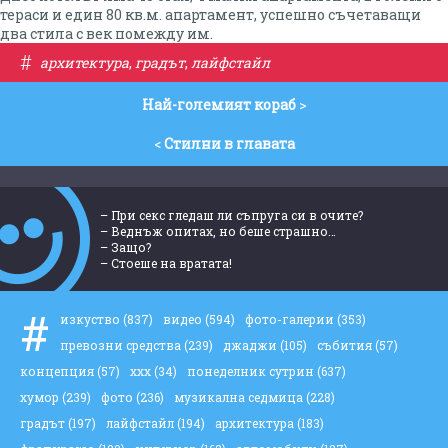
тераси и един 80 кв.м. апартамент, успешно съчетаващи
два стила с век помежду им.
#
архитектура
,
градът
,
лайфстайл
Най-големият кораб
>
<
Стилни в главата
– При секс гледаш ли съпруга си в очите?
– Веднъж опитах, но беше страшно…
– Защо?
– Стоеше на вратата!
#
изкуство
(837)
видео
(594)
фото-галерии
(353)
превозни средства
(239)
джаджи
(105)
събития
(57)
концепция
(57)
ххх
(34)
понеделник сутрин
(637)
хумор
(239)
фото
(236)
музикална седмица
(228)
градът
(197)
лайфстайл
(194)
архитектура
(183)