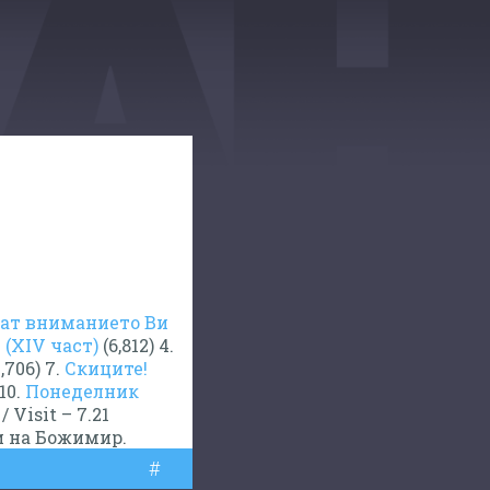
ват вниманието Ви
(XIV част)
(6,812) 4.
,706) 7.
Скиците!
 10.
Понеделник
 Visit – 7.21
 и на Божимир.
#