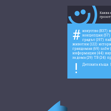
Каква 
грозот
#
изкуство
(837)
концепция
(57)
градът
(197)
ла
животни
(122)
истор
грандоман
(69)
nsfw
информация
(44)
на
за дома
(29)
ТВ
(24)
п
!
Детската къща