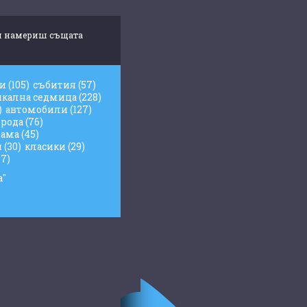
 си намериш същата
жи
(105)
събития
(57)
икална седмица
(228)
)
автомобили
(127)
рода
(76)
лама
(45)
и
(30)
класики
(29)
17)
а"