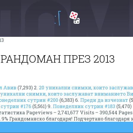
:Г
ГРАНДОМАН ПРЕЗ 2013
ел Авив
(7,293) 2.
20 уникални снимки, които заслужа
 уникални снимки, които заслужават вниманието Ви 
онеделник сутрин #200
(6,383) 6.
Преди да изчезнат
(5
сутрин #176
(5,561) 9.
Понеделник сутрин #183
(5,470)
татистика Pageviews – 2,741,677 Visits – 390,544 Pages /
 71.9% Грандоманско благодаря! Подчертано благодаря