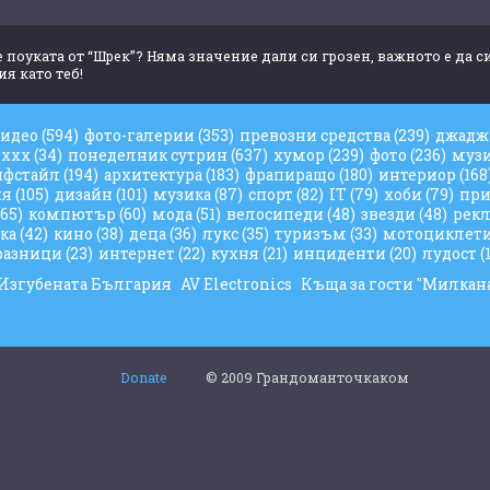
е поуката от “Шрек”? Няма значение дали си грозен, важното е да
ия като теб!
видео
(594)
фото-галерии
(353)
превозни средства
(239)
джад
ххх
(34)
понеделник сутрин
(637)
хумор
(239)
фото
(236)
муз
йфстайл
(194)
архитектура
(183)
фрапиращо
(180)
интериор
(168
ия
(105)
дизайн
(101)
музика
(87)
спорт
(82)
IT
(79)
хоби
(79)
при
(65)
компютър
(60)
мода
(51)
велосипеди
(48)
звезди
(48)
рек
ука
(42)
кино
(38)
деца
(36)
лукс
(35)
туризъм
(33)
мотоциклет
разници
(23)
интернет
(22)
кухня
(21)
инциденти
(20)
лудост
(
Изгубената България
AV Electronics
Къща за гости "Милкан
Donate
© 2009 Грандоманточкаком