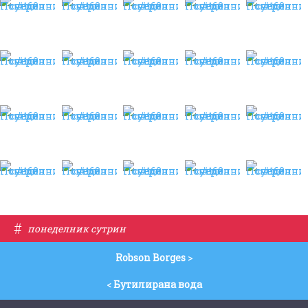
#
понеделник сутрин
Robson Borges
>
<
Бутилирана вода