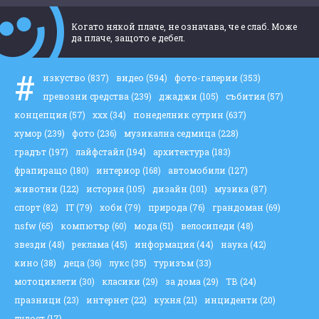
Когато някой плаче, не означава, че е слаб. Може
да плаче, защото е дебел.
#
изкуство
(837)
видео
(594)
фото-галерии
(353)
превозни средства
(239)
джаджи
(105)
събития
(57)
концепция
(57)
ххх
(34)
понеделник сутрин
(637)
хумор
(239)
фото
(236)
музикална седмица
(228)
градът
(197)
лайфстайл
(194)
архитектура
(183)
фрапиращо
(180)
интериор
(168)
автомобили
(127)
животни
(122)
история
(105)
дизайн
(101)
музика
(87)
спорт
(82)
IT
(79)
хоби
(79)
природа
(76)
грандоман
(69)
nsfw
(65)
компютър
(60)
мода
(51)
велосипеди
(48)
звезди
(48)
реклама
(45)
информация
(44)
наука
(42)
кино
(38)
деца
(36)
лукс
(35)
туризъм
(33)
мотоциклети
(30)
класики
(29)
за дома
(29)
ТВ
(24)
празници
(23)
интернет
(22)
кухня
(21)
инциденти
(20)
лудост
(17)