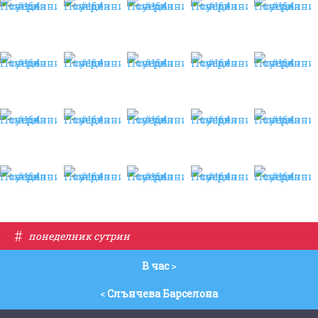
#
понеделник сутрин
В час
>
<
Слънчева Барселона