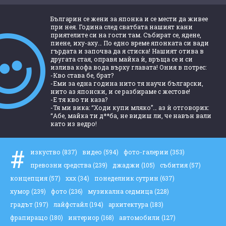
Българин се жени за японка и се мести да живее
при нея. Година след сватбата нашият кани
приятелите си на гости там. Събират се, ядене,
пиене, иху-аху… По едно време японката си вади
гърдата и започва да я стиска! Нашият отива в
другата стая, оправя майка ѝ, връща се и си
излива кофа вода върху главата! Ония в потрес:
-Кво става бе, брат?
-Еми за една година нито тя научи български,
нито аз японски, и се разбираме с жестове!
-Е тя кво ти каза?
-Тя ми вика: “Ходи купи мляко”… аз ѝ отговорих:
“Абе, майка ти д**ба, не видиш ли, че навън вали
като из ведро!
#
изкуство
(837)
видео
(594)
фото-галерии
(353)
превозни средства
(239)
джаджи
(105)
събития
(57)
концепция
(57)
ххх
(34)
понеделник сутрин
(637)
хумор
(239)
фото
(236)
музикална седмица
(228)
градът
(197)
лайфстайл
(194)
архитектура
(183)
фрапиращо
(180)
интериор
(168)
автомобили
(127)