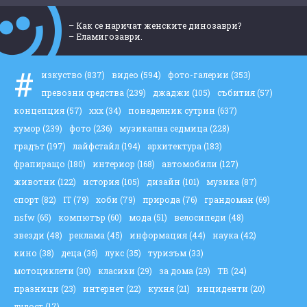
– Как се наричат женските динозаври?
– Еламигозаври.
#
изкуство
(837)
видео
(594)
фото-галерии
(353)
превозни средства
(239)
джаджи
(105)
събития
(57)
концепция
(57)
ххх
(34)
понеделник сутрин
(637)
хумор
(239)
фото
(236)
музикална седмица
(228)
градът
(197)
лайфстайл
(194)
архитектура
(183)
фрапиращо
(180)
интериор
(168)
автомобили
(127)
животни
(122)
история
(105)
дизайн
(101)
музика
(87)
спорт
(82)
IT
(79)
хоби
(79)
природа
(76)
грандоман
(69)
nsfw
(65)
компютър
(60)
мода
(51)
велосипеди
(48)
звезди
(48)
реклама
(45)
информация
(44)
наука
(42)
кино
(38)
деца
(36)
лукс
(35)
туризъм
(33)
мотоциклети
(30)
класики
(29)
за дома
(29)
ТВ
(24)
празници
(23)
интернет
(22)
кухня
(21)
инциденти
(20)
лудост
(17)