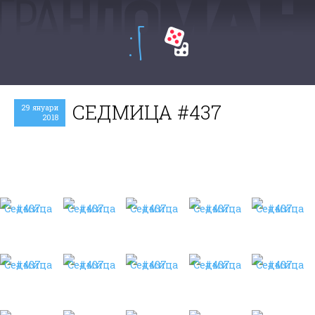
:Г
СЕДМИЦА #437
29 януари
2018