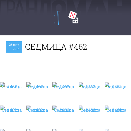
:Г
СЕДМИЦА #462
23 юли
2018