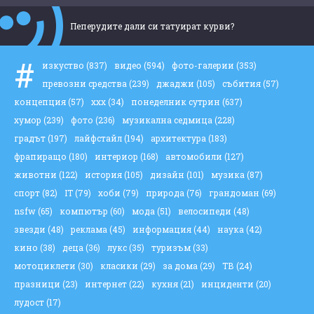
Пеперудите дали си татуират курви?
#
изкуство
(837)
видео
(594)
фото-галерии
(353)
превозни средства
(239)
джаджи
(105)
събития
(57)
концепция
(57)
ххх
(34)
понеделник сутрин
(637)
хумор
(239)
фото
(236)
музикална седмица
(228)
градът
(197)
лайфстайл
(194)
архитектура
(183)
фрапиращо
(180)
интериор
(168)
автомобили
(127)
животни
(122)
история
(105)
дизайн
(101)
музика
(87)
спорт
(82)
IT
(79)
хоби
(79)
природа
(76)
грандоман
(69)
nsfw
(65)
компютър
(60)
мода
(51)
велосипеди
(48)
звезди
(48)
реклама
(45)
информация
(44)
наука
(42)
кино
(38)
деца
(36)
лукс
(35)
туризъм
(33)
мотоциклети
(30)
класики
(29)
за дома
(29)
ТВ
(24)
празници
(23)
интернет
(22)
кухня
(21)
инциденти
(20)
лудост
(17)