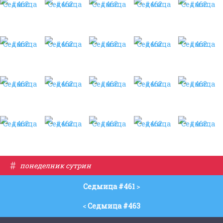
#
понеделник сутрин
Седмица #461
>
<
Седмица #463