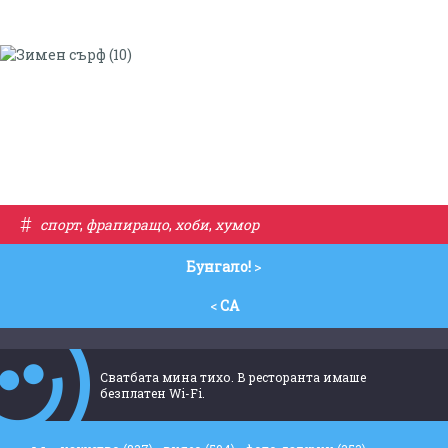
#
спорт
,
фрапиращо
,
хоби
,
хумор
Бунгало!
>
<
CA
Сватбата мина тихо. В ресторанта имаше
безплатен Wi-Fi.