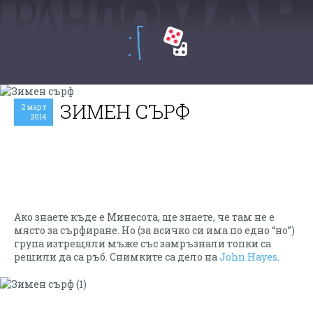
:Г
ЗИМЕН СЪРФ
2 март
2014
Ако знаете къде е Минесота, ще знаете, че там не е
място за сърфиране. Но (за всичко си има по едно “но”)
група изтрещяли мъже със замръзнали топки са
решили да са ръб. Снимките са дело на
John Hayes
.