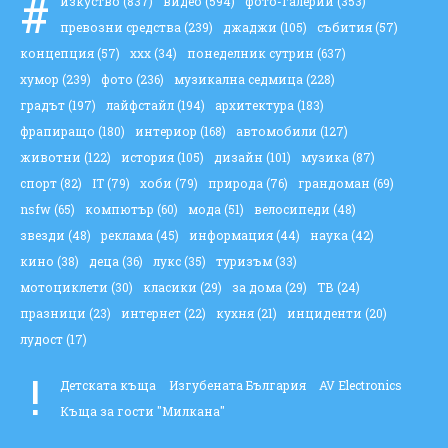
#
изкуство
(837)
видео
(594)
фото-галерии
(353)
превозни средства
(239)
джаджи
(105)
събития
(57)
концепция
(57)
ххх
(34)
понеделник сутрин
(637)
хумор
(239)
фото
(236)
музикална седмица
(228)
градът
(197)
лайфстайл
(194)
архитектура
(183)
фрапиращо
(180)
интериор
(168)
автомобили
(127)
животни
(122)
история
(105)
дизайн
(101)
музика
(87)
спорт
(82)
IT
(79)
хоби
(79)
природа
(76)
грандоман
(69)
nsfw
(65)
компютър
(60)
мода
(51)
велосипеди
(48)
звезди
(48)
реклама
(45)
информация
(44)
наука
(42)
кино
(38)
деца
(36)
лукс
(35)
туризъм
(33)
мотоциклети
(30)
класики
(29)
за дома
(29)
ТВ
(24)
празници
(23)
интернет
(22)
кухня
(21)
инциденти
(20)
лудост
(17)
!
Детската къща
Изгубената България
AV Electronics
Къща за гости "Милкана"