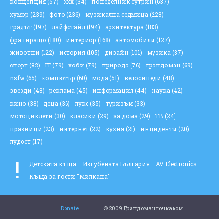
концепция
(57)
ххх
(34)
понеделник сутрин
(637)
хумор
(239)
фото
(236)
музикална седмица
(228)
градът
(197)
лайфстайл
(194)
архитектура
(183)
фрапиращо
(180)
интериор
(168)
автомобили
(127)
животни
(122)
история
(105)
дизайн
(101)
музика
(87)
спорт
(82)
IT
(79)
хоби
(79)
природа
(76)
грандоман
(69)
nsfw
(65)
компютър
(60)
мода
(51)
велосипеди
(48)
звезди
(48)
реклама
(45)
информация
(44)
наука
(42)
кино
(38)
деца
(36)
лукс
(35)
туризъм
(33)
мотоциклети
(30)
класики
(29)
за дома
(29)
ТВ
(24)
празници
(23)
интернет
(22)
кухня
(21)
инциденти
(20)
лудост
(17)
!
Детската къща
Изгубената България
AV Electronics
Къща за гости "Милкана"
Donate
© 2009 Грандоманточкаком