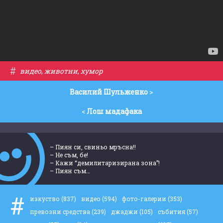
#
видео
,
животни
,
хумор
Василий Шульженко
>
<
Лош мадафака
– Пиян си, свиньо мръсна!!
– Не съм, бе!
– Кажи “демилитаризирана зона”!
– Пиян съм…
#
изкуство
(837)
видео
(594)
фото-галерии
(353)
превозни средства
(239)
джаджи
(105)
събития
(57)