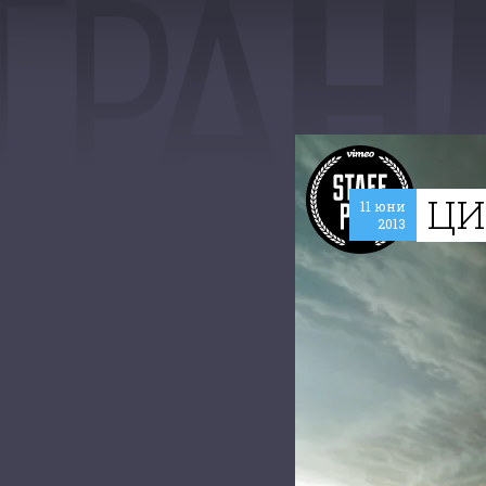
ЦИ
11 юни
2013