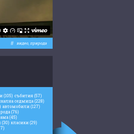
#
видео
,
природа
жи
(105)
събития
(57)
икална седмица
(228)
)
автомобили
(127)
рода
(76)
лама
(45)
и
(30)
класики
(29)
17)