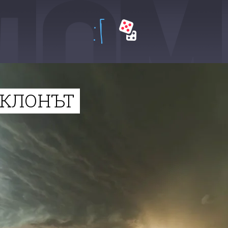
:Г
КЛОНЪТ