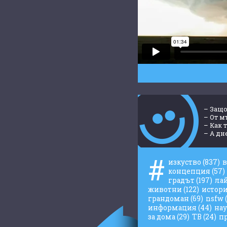
– Защо
– От м
– Как 
– A дне
#
изкуство
(837)
концепция
(57)
градът
(197)
ла
животни
(122)
истор
грандоман
(69)
nsfw
информация
(44)
на
за дома
(29)
ТВ
(24)
п