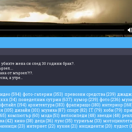
 убихте жена си след 30 години брак?.
ързел….
така от мързел?!?.
ска, а утре…
видео
(594)
фото-галерии
(353)
превозни средства
(239)
джад
ххх
(34)
понеделник сутрин
(637)
хумор
(239)
фото
(236)
муз
йфстайл
(194)
архитектура
(183)
фрапиращо
(180)
интериор
(168
ия
(105)
дизайн
(101)
музика
(87)
спорт
(82)
IT
(79)
хоби
(79)
при
(65)
компютър
(60)
мода
(51)
велосипеди
(48)
звезди
(48)
рек
ука
(42)
кино
(38)
деца
(36)
лукс
(35)
туризъм
(33)
мотоциклет
разници
(23)
интернет
(22)
кухня
(21)
инциденти
(20)
лудост
(