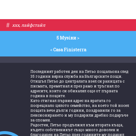
#
ххх
,
лайфстайл
5 Музiки
>
<
Casa Finisterra
Последният работен ден на Петьо пощальона след
35 години вярна служба на Българските пощи.
Отишъл Петьо до централата взел си раницата с
писмата, преметнал я през рамо и тръгнал по
адресите, които си обикалял още от първата
година в пощите.
Като стигнал първия адрес на вратата го
посрещнало цялото семейство, на което той носел
пощата вече дълги години, поздравили го за
пенсионирането и му подарили дребно подаръче
за спомен.
Радостен, Петьо продължил към втората къща,
където собственикът също много доволен и
благодарен на Петьо през годините му подарил