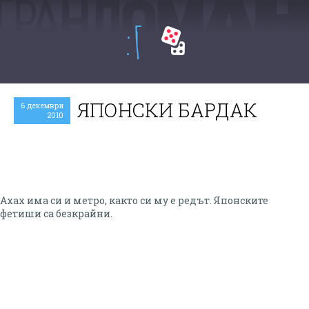
:Г
ЯПОНСКИ БАРДАК
6 декември
2010
Ахах има си и метро, както си му е редът. Японските
фетиши са безкрайни.