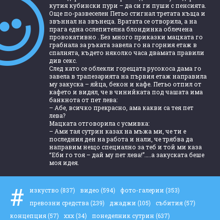
кутия кубински пури – да си ги пуши с пенсията.
Още по-развеселен Петьо стигнал третата къща и
звъннал на звънеца. Вратата се отворила, а на
прага една ослепителна блондинка облечена
провокативно . Без много приказки мацката го
грабнала за ръката завела го на горния етаж в
спалнята, където няколко часа двамата правили
див секс.
След като се облекли горещата русокоса дама го
завела в трапезарията на първия етаж направила
му закуска – яйца, бекон и кафе. Петьо отпил от
кафето и видял, че в чинийката под чашата има
банкнота от пет лева:
– Абе, всичко прекрасно, ама какви са тея пет
лева?
Мацката отговорила с усмивка:
– Ами тая сутрин казах на мъжа ми, че ти е
последния ден на работа и нали, че трябва да
направим нещо специално за теб и той ми каза
“Еби го тоя – дай му пет лева!”…..а закуската беше
моя идея.
#
изкуство
(837)
видео
(594)
фото-галерии
(353)
превозни средства
(239)
джаджи
(105)
събития
(57)
концепция
(57)
ххх
(34)
понеделник сутрин
(637)