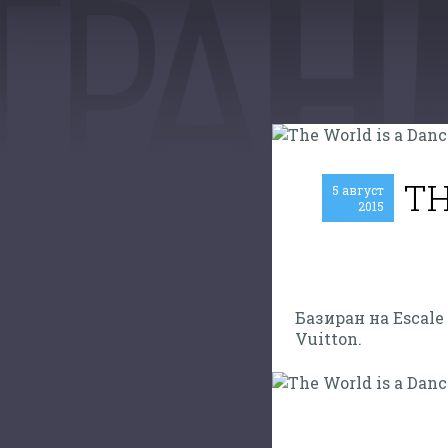
TH
5 август
2015
Базиран на Escale
Vuitton.