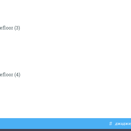
#
джаджи