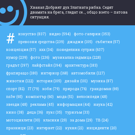
Хванал Добрият дух Златната рибка. Седят
двамата на брега, гледат се…, общо взето – патова
ситуация.
#
изкуство
(837)
видео
(594)
фото-галерии
(353)
превозни средства
(239)
джаджи
(105)
събития
(57)
концепция
(57)
ххх
(34)
понеделник сутрин
(637)
хумор
(239)
фото
(236)
музикална седмица
(228)
градът
(197)
лайфстайл
(194)
архитектура
(183)
фрапиращо
(180)
интериор
(168)
автомобили
(127)
животни
(122)
история
(105)
дизайн
(101)
музика
(87)
спорт
(82)
IT
(79)
хоби
(79)
природа
(76)
грандоман
(69)
nsfw
(65)
компютър
(60)
мода
(51)
велосипеди
(48)
звезди
(48)
реклама
(45)
информация
(44)
наука
(42)
кино
(38)
деца
(36)
лукс
(35)
туризъм
(33)
мотоциклети
(30)
класики
(29)
за дома
(29)
ТВ
(24)
празници
(23)
интернет
(22)
кухня
(21)
инциденти
(20)