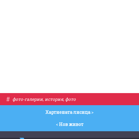
#
фото-галерии
,
история
,
фото
Хартиената лисица
>
<
Нов живот