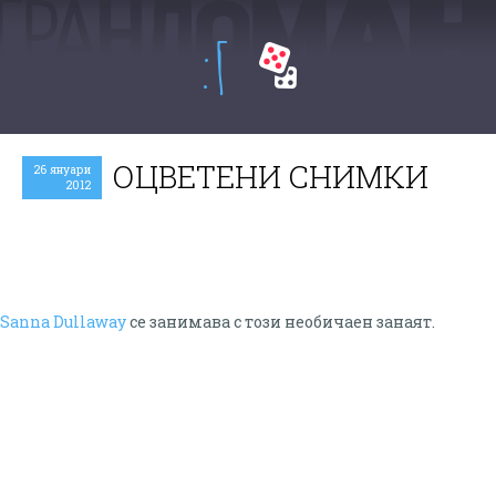
:Г
ОЦВЕТЕНИ СНИМКИ
26 януари
2012
Sanna Dullaway
се занимава с този необичаен занаят.