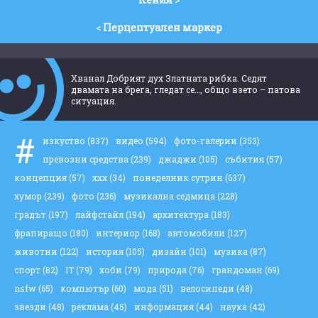
<
Перцептуален маркер
Хванал Добрият дух Златната рибка. Седят
двамата на брега, гледат се…, общо взето – патова
ситуация.
#
изкуство
(837)
видео
(594)
фото-галерии
(353)
превозни средства
(239)
джаджи
(105)
събития
(57)
концепция
(57)
ххх
(34)
понеделник сутрин
(637)
хумор
(239)
фото
(236)
музикална седмица
(228)
градът
(197)
лайфстайл
(194)
архитектура
(183)
фрапиращо
(180)
интериор
(168)
автомобили
(127)
животни
(122)
история
(105)
дизайн
(101)
музика
(87)
спорт
(82)
IT
(79)
хоби
(79)
природа
(76)
грандоман
(69)
nsfw
(65)
компютър
(60)
мода
(51)
велосипеди
(48)
звезди
(48)
реклама
(45)
информация
(44)
наука
(42)