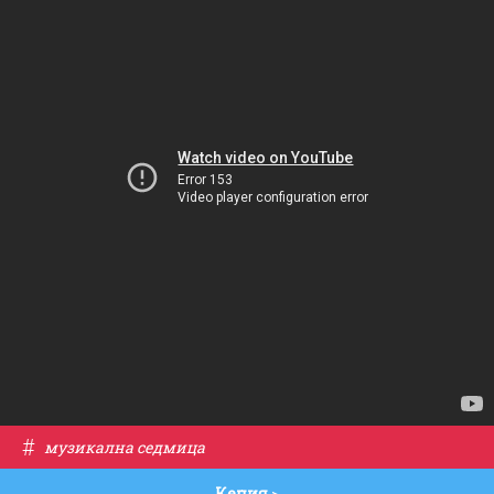
#
музикална седмица
Кения
>