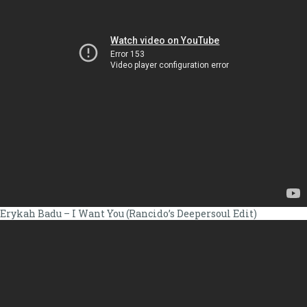
Erykah Badu – I Want You (Rancido’s Deepersoul Edit)