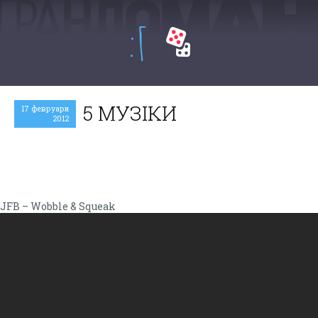
:Г
5 МУЗIКИ
17 февруари
2012
JFB – Wobble & Squeak