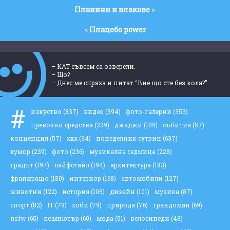
Планини и влакове
>
<
Плацебо power
– КАТ съвсем са озверели.
– Що?
– Днес ме спряха и питат “Вие що сте без кола?”
#
изкуство
(837)
видео
(594)
фото-галерии
(353)
превозни средства
(239)
джаджи
(105)
събития
(57)
концепция
(57)
ххх
(34)
понеделник сутрин
(637)
хумор
(239)
фото
(236)
музикална седмица
(228)
градът
(197)
лайфстайл
(194)
архитектура
(183)
фрапиращо
(180)
интериор
(168)
автомобили
(127)
животни
(122)
история
(105)
дизайн
(101)
музика
(87)
спорт
(82)
IT
(79)
хоби
(79)
природа
(76)
грандоман
(69)
nsfw
(65)
компютър
(60)
мода
(51)
велосипеди
(48)