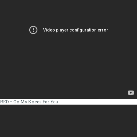
RED – On My Knees For You