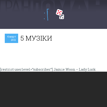
:Г
5 МУЗIКИ
4 март
2011
[restrict userlevel=”subscriber”] Jamie Woon – Lady Luck