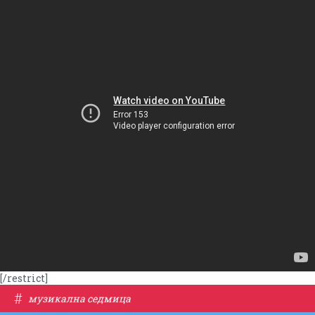
[/restrict]
#
музикална седмица