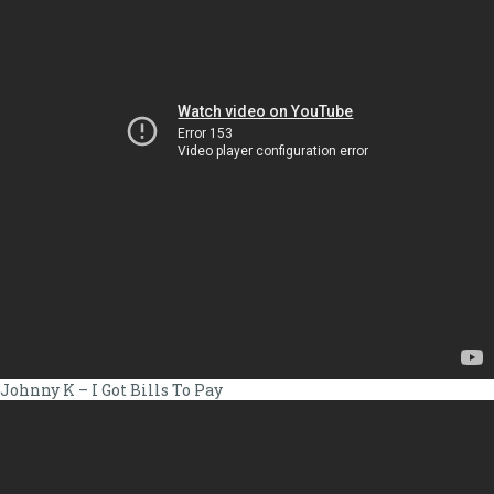
Johnny K – I Got Bills To Pay