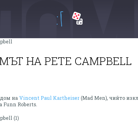
:Г
МЪТ НА PETE CAMPBELL
 дом на
Vincent Paul Kartheiser
(Mad Men), чийто из
а Funn Roberts.