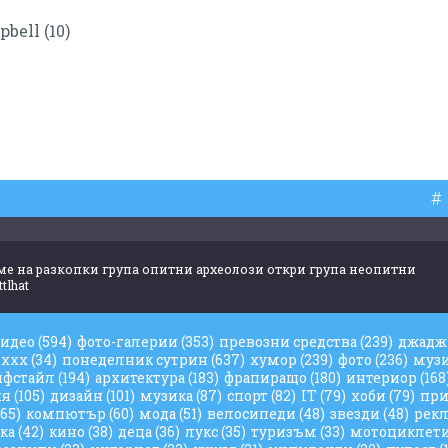
#
ме на разкопки група опитни археолози откри група неопитни
ttlhat
видео
(594)
фото-галерии
(353)
превозни средства
(239)
джад
ххх
(34)
понеделник сутрин
(637)
хумор
(239)
фото
(236)
муз
йфстайл
(194)
архитектура
(183)
фрапиращо
(180)
интериор
(168
ия
(105)
дизайн
(101)
музика
(87)
спорт
(82)
IT
(79)
хоби
(79)
при
(65)
компютър
(60)
мода
(51)
велосипеди
(48)
звезди
(48)
рек
ука
(42)
кино
(38)
деца
(36)
лукс
(35)
туризъм
(33)
мотоциклет