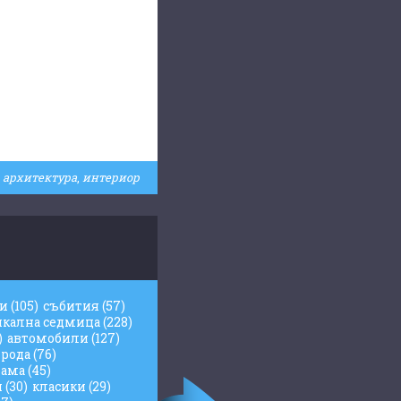
архитектура
,
интериор
жи
(105)
събития
(57)
икална седмица
(228)
)
автомобили
(127)
рода
(76)
лама
(45)
и
(30)
класики
(29)