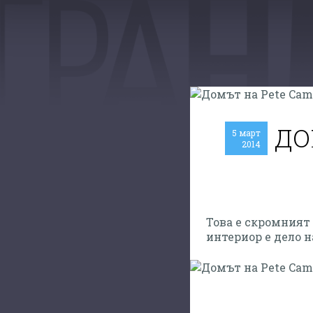
ДО
5 март
2014
Това е скромният
интериор е дело н