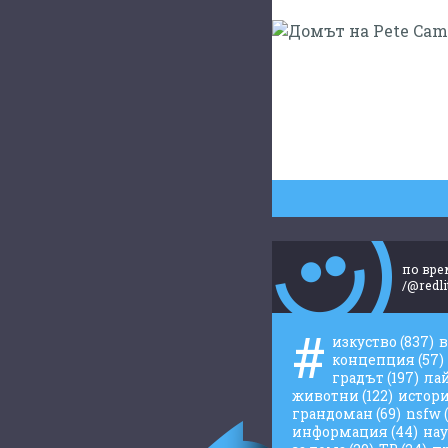
по вре
/@redli
#
изкуство
(837)
концепция
(57)
градът
(197)
ла
животни
(122)
истор
грандоман
(69)
nsfw
информация
(44)
на