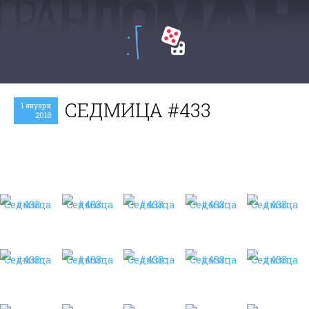
:Г
СЕДМИЦА #433
1 януари
2018