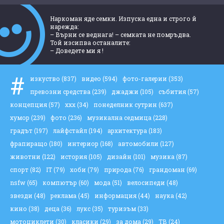
Наркоман яде семки. Изпуска една и строго й
нарежда:
– Върни се веднага! – семката не помръдва.
Той изсипва останалите:
– Доведете ми я !
#
изкуство
(837)
видео
(594)
фото-галерии
(353)
превозни средства
(239)
джаджи
(105)
събития
(57)
концепция
(57)
ххх
(34)
понеделник сутрин
(637)
хумор
(239)
фото
(236)
музикална седмица
(228)
градът
(197)
лайфстайл
(194)
архитектура
(183)
фрапиращо
(180)
интериор
(168)
автомобили
(127)
животни
(122)
история
(105)
дизайн
(101)
музика
(87)
спорт
(82)
IT
(79)
хоби
(79)
природа
(76)
грандоман
(69)
nsfw
(65)
компютър
(60)
мода
(51)
велосипеди
(48)
звезди
(48)
реклама
(45)
информация
(44)
наука
(42)
кино
(38)
деца
(36)
лукс
(35)
туризъм
(33)
мотоциклети
(30)
класики
(29)
за дома
(29)
ТВ
(24)